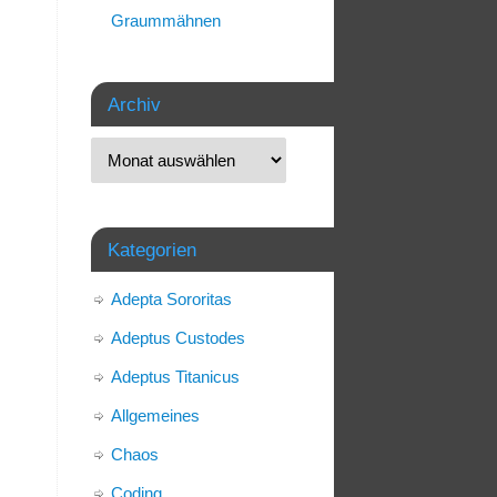
Graummähnen
Archiv
Kategorien
Adepta Sororitas
Adeptus Custodes
Adeptus Titanicus
Allgemeines
Chaos
Coding