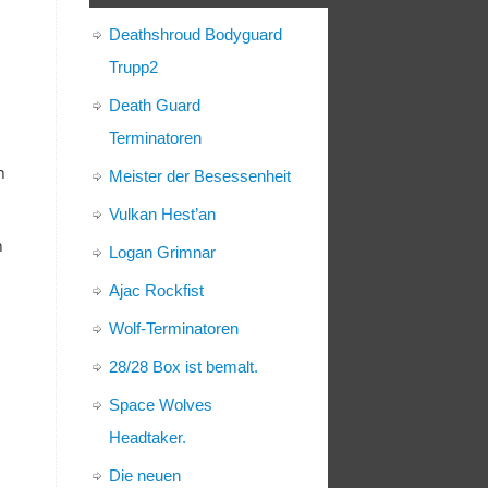
Deathshroud Bodyguard
Trupp2
Death Guard
Terminatoren
n
Meister der Besessenheit
Vulkan Hest’an
n
Logan Grimnar
Ajac Rockfist
Wolf-Terminatoren
28/28 Box ist bemalt.
Space Wolves
Headtaker.
Die neuen