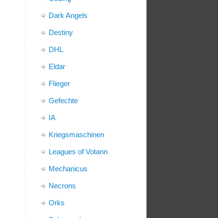
Dark Angels
Destiny
DHL
Eldar
Flieger
Gefechte
IA
Kriegsmaschinen
Leagues of Votann
Mechanicus
Necrons
Orks