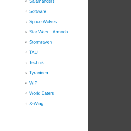
Salamanders
Software
Space Wolves
Star Wars – Armada
Stormraven
r
TAU
Technik
Tyraniden
WIP
World Eaters
X-Wing