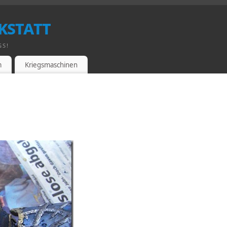
kstatt
GS!
m
Kriegsmaschinen