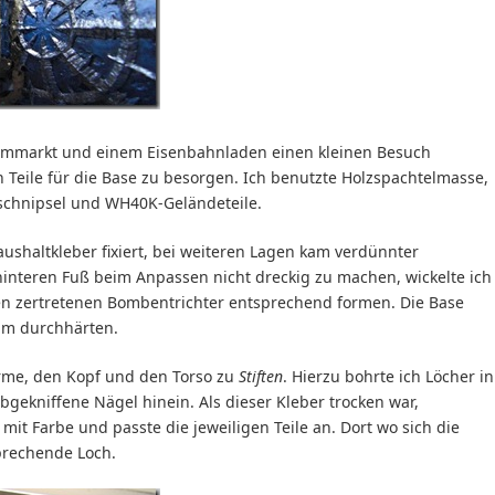
aummarkt und einem Eisenbahnladen einen kleinen Besuch
 Teile für die Base zu besorgen. Ich benutzte Holzspachtelmasse,
schnipsel und WH40K-Geländeteile.
aushaltkleber fixiert, bei weiteren Lagen kam verdünnter
hinteren Fuß beim Anpassen nicht dreckig zu machen, wickelte ich
 den zertretenen Bombentrichter entsprechend formen. Die Base
um durchhärten.
arme, den Kopf und den Torso zu
Stiften
. Hierzu bohrte ich Löcher in
bgekniffene Nägel hinein. Als dieser Kleber trocken war,
mit Farbe und passte die jeweiligen Teile an. Dort wo sich die
prechende Loch.