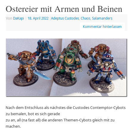
Ostereier mit Armen und Beinen
Von
DaKapi
|
18. April 2022
|
Adeptus Custodes
,
Chaos
,
Salamanders
Kommentar hinterlassen
Nach dem Entschluss als nächstes die Custodes Contemptor-Cybots
zu bemalen, bot es sich gerade
zu an, all (na fast all) die anderen Themen-Cybots gleich mit zu
machen.