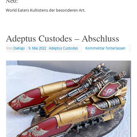
Next:
World Eaters Kultistens der besonderen Art.
Adeptus Custodes – Abschluss
Von
DaKapi
|
9. Mai 2022
|
Adeptus Custodes
Kommentar hinterlassen