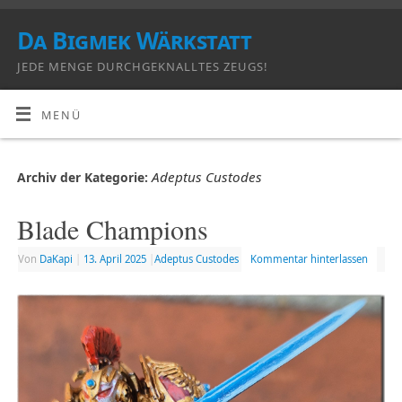
Da Bigmek Wärkstatt
JEDE MENGE DURCHGEKNALLTES ZEUGS!
MENÜ
Adeptus Custodes
Archiv der Kategorie:
Blade Champions
Von
DaKapi
|
13. April 2025
|
Adeptus Custodes
Kommentar hinterlassen