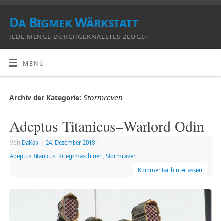
Da Bigmek Wärkstatt
JEDE MENGE DURCHGEKNALLTES ZEUGS!
MENÜ
Stormraven
Archiv der Kategorie:
Adeptus Titanicus–Warlord Odin
Von
DaKapi
|
24. Dezember 2018
|
Adeptus Titanicus
,
Kriegsmaschinen
,
Stormraven
Kommentar hinterlassen