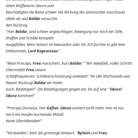
einen Waffenarm davon und
beschädigten die Beine schwer. Die Wirkung des seismischen Geschosses
ebbte ab und
Baldar
versuchte
den Rückzug.
”Hier
Baldar
, sind schwer angeschlagen. Bewegung nur noch bei 30%,
Waffen und Schilde komplett
ausgefallen. Mein Sensori ist bewusstlos oder tot. Ich fürchte es gibt kein
Entkommen,
Lord Ragnarsson
”.
“Mein Princeps,
Frea
marschiert, Kurs
Baldar
.” “Wir ebenfalls, voller Schritt!
Übermittelt
Frea
unsere
Schildfrequenzen. Schildverschmelzung einleiten!” “An alle Warhounds und
Reaver Rückzug!
Baldar
wir holen
euch. Bestätigen!” Die Bestätigungen gingen ein, bis auf eine. “
Iduna
?
Iduna
kommen!”
”Princeps Dominus, hier
Gefion
.
Iduna
existiert nicht mehr. Hier ist nur
nach ein Haufen kochendes Metall.
Keine Überlebenden!”
”Verstanden”, kam die grimmige Antwort. “
Byleist
und
Frea
,