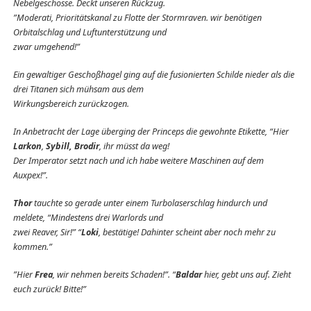
Nebelgeschosse. Deckt unseren Rückzug.
”Moderati, Prioritätskanal zu Flotte der Stormraven. wir benötigen
Orbitalschlag und Luftunterstützung und
zwar umgehend!”
Ein gewaltiger Geschoßhagel ging auf die fusionierten Schilde nieder als die
drei Titanen sich mühsam aus dem
Wirkungsbereich zurückzogen.
In Anbetracht der Lage überging der Princeps die gewohnte Etikette, “Hier
Larkon
,
Sybill,
Brodir
, ihr müsst da weg!
Der Imperator setzt nach und ich habe weitere Maschinen auf dem
Auxpex!”.
Thor
tauchte so gerade unter einem Turbolaserschlag hindurch und
meldete, “Mindestens drei Warlords und
zwei Reaver, Sir!” “
Loki
, bestätige! Dahinter scheint aber noch mehr zu
kommen.”
”Hier
Frea
, wir nehmen bereits Schaden!”. “
Baldar
hier, gebt uns auf. Zieht
euch zurück! Bitte!”