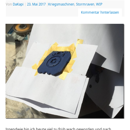
Von
DaKapi
|
23. Mai 2017
|
Kriegsmaschinen
,
Stormraven
,
WIP
Kommentar hinterlassen
Irgendwie bin ich heute viel zu früh wach geworden und nach