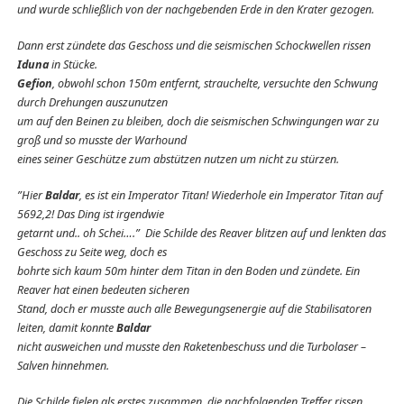
und wurde schließlich von der nachgebenden Erde in den Krater gezogen.
Dann erst zündete das Geschoss und die seismischen Schockwellen rissen
Iduna
in Stücke.
Gefion
, obwohl schon 150m entfernt, strauchelte, versuchte den Schwung
durch Drehungen auszunutzen
um auf den Beinen zu bleiben, doch die seismischen Schwingungen war zu
groß und so musste der Warhound
eines seiner Geschütze zum abstützen nutzen um nicht zu stürzen.
”Hier
Baldar
, es ist ein Imperator Titan! Wiederhole ein Imperator Titan auf
5692,2! Das Ding ist irgendwie
getarnt und.. oh Schei….” Die Schilde des Reaver blitzen auf und lenkten das
Geschoss zu Seite weg, doch es
bohrte sich kaum 50m hinter dem Titan in den Boden und zündete. Ein
Reaver hat einen bedeuten sicheren
Stand, doch er musste auch alle Bewegungsenergie auf die Stabilisatoren
leiten, damit konnte
Baldar
nicht ausweichen und musste den Raketenbeschuss und die Turbolaser –
Salven hinnehmen.
Die Schilde fielen als erstes zusammen, die nachfolgenden Treffer rissen