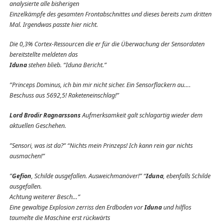
analysierte alle bisherigen
Einzelkämpfe des gesamten Frontabschnittes und dieses bereits zum dritten
Mal. Irgendwas passte hier nicht.
Die 0,3% Cortex-Ressourcen die er für die Überwachung der Sensordaten
bereitstellte meldeten das
Iduna
stehen blieb. “Iduna Bericht.”
”Princeps Dominus, ich bin mir nicht sicher. Ein Sensorflackern au….
Beschuss aus 5692,5! Raketeneinschlag!”
Lord Brodir Ragnarssons
Aufmerksamkeit galt schlagartig wieder dem
aktuellen Geschehen.
”Sensori, was ist da?” “Nichts mein Prinzeps! Ich kann rein gar nichts
ausmachen!”
”
Gefion
, Schilde ausgefallen. Ausweichmanöver!” “
Iduna
, ebenfalls Schilde
ausgefallen.
Achtung weiterer Besch…”
Eine gewaltige Explosion zerriss den Erdboden vor
Iduna
und hilflos
taumelte die Maschine erst rückwärts