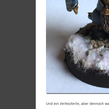
Und ein
Verheizterlie
, aber dennoch w