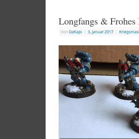
Longfangs & Frohes
Von
DaKapi
|
3. Januar 2017
|
Kriegsmas