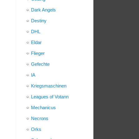
Dark Angels
Destiny
DHL
Eldar
Flieger
Gefechte
IA
Kriegsmaschinen
Leagues of Votann
Mechanicus
Necrons
Orks