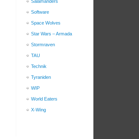
Salamanders
Software
Space Wolves
Star Wars – Armada
Stormraven
TAU
Technik
Tyraniden
WIP
World Eaters
X-Wing