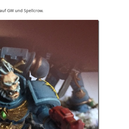
x auf GW und Spellcrow.