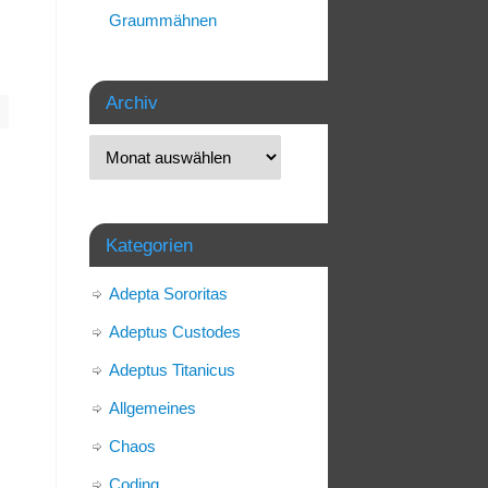
Graummähnen
Archiv
Kategorien
Adepta Sororitas
Adeptus Custodes
Adeptus Titanicus
Allgemeines
Chaos
Coding