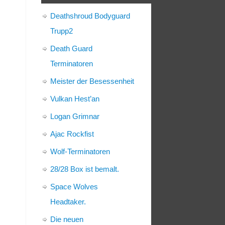
Deathshroud Bodyguard
Trupp2
Death Guard
Terminatoren
Meister der Besessenheit
Vulkan Hest’an
Logan Grimnar
Ajac Rockfist
Wolf-Terminatoren
28/28 Box ist bemalt.
Space Wolves
Headtaker.
Die neuen