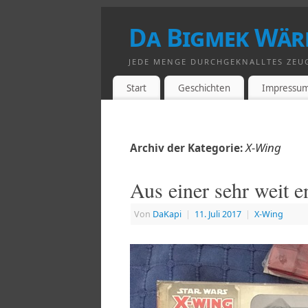
Da Bigmek Wär
JEDE MENGE DURCHGEKNALLTES ZEU
Start
Geschichten
Impressu
X-Wing
Archiv der Kategorie:
Aus einer sehr weit e
Von
DaKapi
|
11. Juli 2017
|
X-Wing