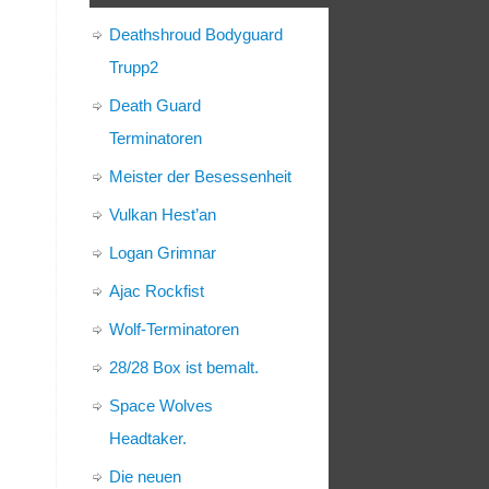
Deathshroud Bodyguard
Trupp2
Death Guard
Terminatoren
Meister der Besessenheit
Vulkan Hest’an
Logan Grimnar
Ajac Rockfist
Wolf-Terminatoren
28/28 Box ist bemalt.
Space Wolves
Headtaker.
Die neuen