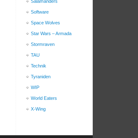
Salamanders
Software
Space Wolves
Star Wars – Armada
Stormraven
TAU
Technik
Tyraniden
WIP
World Eaters
X-Wing