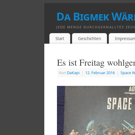
Da Bigmek Wär
JEDE MENGE DURCHGEKNALLTES ZEU
Start
Geschichten
Impressu
Es ist Freitag wohl
Von
DaKapi
|
12. Februar 2016
|
Space W