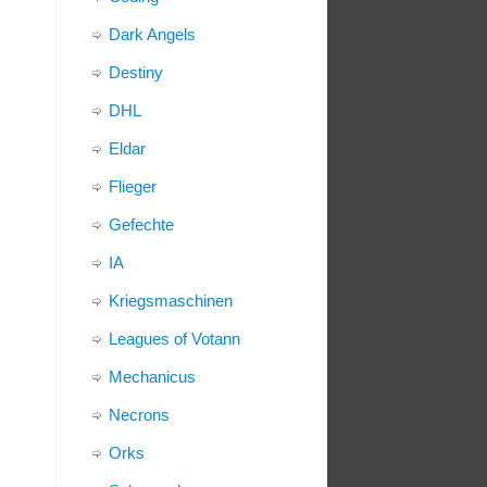
Dark Angels
Destiny
DHL
Eldar
Flieger
Gefechte
IA
Kriegsmaschinen
Leagues of Votann
Mechanicus
Necrons
Orks