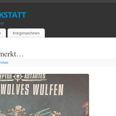
kstatt
GS!
m
Kriegsmaschinen
gemerkt…
olves