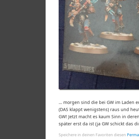
… morgen sind die bei GW im Laden erh
(DAS klappt wenigstens) raus und heute
GW! Jetzt macht es kaum Sinn in dere
später erst da ist (ja GW schickt das d
Speichere in deinen Favoriten diesen
Perma