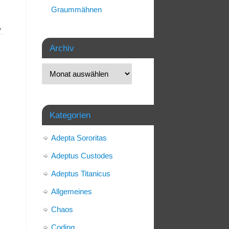
Graummähnen
»
Archiv
Kategorien
Adepta Sororitas
Adeptus Custodes
Adeptus Titanicus
Allgemeines
Chaos
Coding