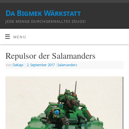
Da Bigmek Wärkstatt
JEDE MENGE DURCHGEKNALLTES ZEUGS!
MENÜ
Repulsor der Salamanders
Von
DaKapi
|
2. September 2017
|
Salamanders