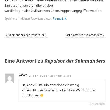
Aktuell sind die Salamanders unermüdlich in voller Ordensstärke im
Einsatz und kämpfen überall dort
wo die imperialen Zivilisten von Chaostruppen angegriffen werden.
Speichere in deinen Favoriten diesen
Permalink
.
«
Salamanders Aggressors Teil 1
Hellblaster der Salamanders
»
Eine Antwort zu
Repulsor der Salamanders
Volker
2. SEPTEMBER 2017 UM 21:03
Hej coole Kiste! Bin aber doch ein wenig
entäuscht….warum liegt da kein Iron Warrior unter
dem Panzer
Antworten