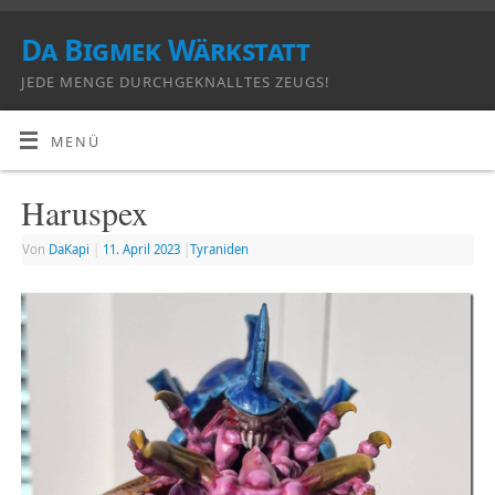
Da Bigmek Wärkstatt
JEDE MENGE DURCHGEKNALLTES ZEUGS!
MENÜ
Haruspex
Von
DaKapi
|
11. April 2023
|
Tyraniden