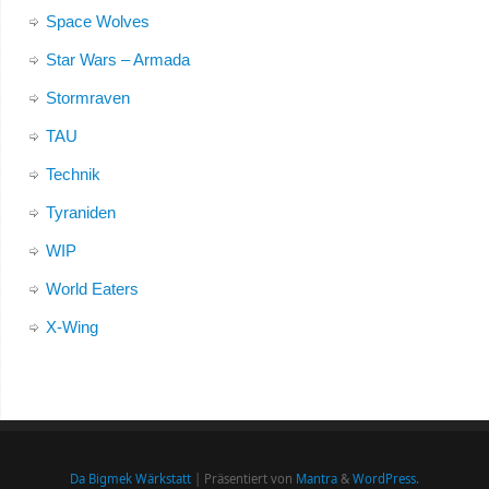
Space Wolves
Star Wars – Armada
Stormraven
TAU
Technik
Tyraniden
WIP
World Eaters
X-Wing
Da Bigmek Wärkstatt
| Präsentiert von
Mantra
&
WordPress.