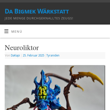
Da Bigmek Wärkstatt
JEDE MENGE DURCHGEKNALLTES ZEUGS!
MENÜ
Neuroliktor
Von
DaKapi
|
25. Februar 2025
|
Tyraniden