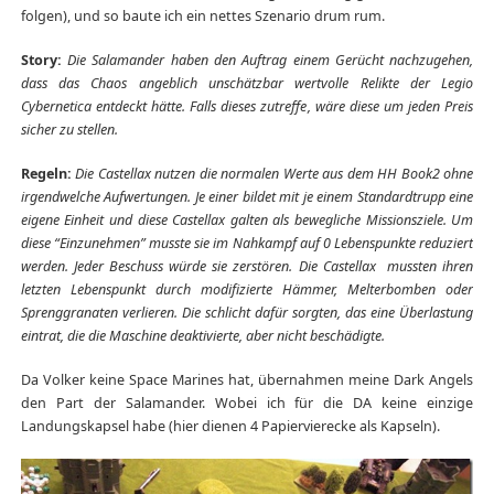
folgen), und so baute ich ein nettes Szenario drum rum.
Story:
Die Salamander haben den Auftrag einem Gerücht nachzugehen,
dass das Chaos angeblich unschätzbar wertvolle Relikte der Legio
Cybernetica entdeckt hätte. Falls dieses zutreffe, wäre diese um jeden Preis
sicher zu stellen.
Regeln:
Die Castellax nutzen die normalen Werte aus dem HH Book2 ohne
irgendwelche Aufwertungen. Je einer bildet mit je einem Standardtrupp eine
eigene Einheit und diese Castellax galten als bewegliche Missionsziele. Um
diese “Einzunehmen” musste sie im Nahkampf auf 0 Lebenspunkte reduziert
werden. Jeder Beschuss würde sie zerstören. Die Castellax mussten ihren
letzten Lebenspunkt durch modifizierte Hämmer, Melterbomben oder
Sprenggranaten verlieren. Die schlicht dafür sorgten, das eine Überlastung
eintrat, die die Maschine deaktivierte, aber nicht beschädigte.
Da Volker keine Space Marines hat, übernahmen meine Dark Angels
den Part der Salamander. Wobei ich für die DA keine einzige
Landungskapsel habe (hier dienen 4 Papiervierecke als Kapseln).