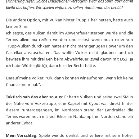
Erinnerung rufen. Solche Diskussionen verzögern zwar das Spiel, aber damit
bleibt das haften. Wir spielen einfach zu selten, damit man das behält!
Die andere Option, mit Vulkan hinter Trupp 1 her hetzen, hatte auch
keinen Sinn.
Ich sagte, das Vulkan damit im Abwehrfeuer sterben würde und die
Termis allein nix reißen werden und selbst wenn noch einer von
Trupp-Vulkan durchkam hätte er nicht mehr genügen Power um den
Castellax auszuschalten. Das wollte Volker nicht glauben, und ich
bewiese ihm mit drei 6en beim Abwehrfeuer (zwei davon mit DS3 [Ja
ich habe Würfelglück]), das ich leider Recht hätte.
Darauf meine Volker: “Ok, dann können wir aufhören, wenn ich keine
Chance mehr hab”.
Taktisch sah das aber so aus:
Er hatte Vulkan und seine zwei SM in
der Nähe vom Hexertrupp, eine Kapsel mit Cybot war direkt hinter
diesem runtergegangen, im Nordosten stand der Landraider, die
Termis waren noch mit vier Bikes im Nahkampf, im Norden stand ein
anderer Cybot.
Mein Vorschlag:
Spiele wie du denkst und verliere mit sehr hoher