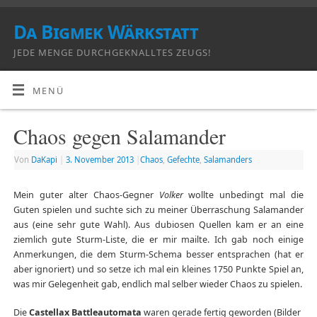
Da Bigmek Wärkstatt
JEDE MENGE DURCHGEKNALLTES ZEUGS!
MENÜ
Chaos gegen Salamander
Von
DaKapi
|
3. November 2013
|
Chaos
,
Gefechte
,
Salamanders
Mein guter alter Chaos-Gegner
Volker
wollte unbedingt mal die
Guten spielen und suchte sich zu meiner Überraschung Salamander
aus (eine sehr gute Wahl). Aus dubiosen Quellen kam er an eine
ziemlich gute Sturm-Liste, die er mir mailte. Ich gab noch einige
Anmerkungen, die dem Sturm-Schema besser entsprachen (hat er
aber ignoriert) und so setze ich mal ein kleines 1750 Punkte Spiel an,
was mir Gelegenheit gab, endlich mal selber wieder Chaos zu spielen.
Die
Castellax Battleautomata
waren gerade fertig geworden (Bilder