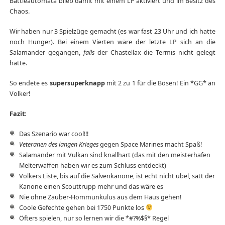
Battleautomata blieb damit mit einem LP aktiviert und im Besitz des
Chaos.
Wir haben nur 3 Spielzüge gemacht (es war fast 23 Uhr und ich hatte
noch Hunger). Bei einem Vierten wäre der letzte LP sich an die
Salamander gegangen,
falls
der Chastellax die Termis nicht gelegt
hätte.
So endete es
supersuperknapp
mit 2 zu 1 für die Bösen! Ein *GG* an
Volker!
Fazit:
Das Szenario war cool!!!
Veteranen des langen Krieges
gegen Space Marines macht Spaß!
Salamander mit Vulkan sind knallhart (das mit den meisterhafen
Melterwaffen haben wir es zum Schluss entdeckt)
Volkers Liste, bis auf die Salvenkanone, ist echt nicht übel, satt der
Kanone einen Scouttrupp mehr und das wäre es
Nie ohne Zauber-Hommunkulus aus dem Haus gehen!
Coole Gefechte gehen bei 1750 Punkte los
Öfters spielen, nur so lernen wir die *#?%$§* Regel