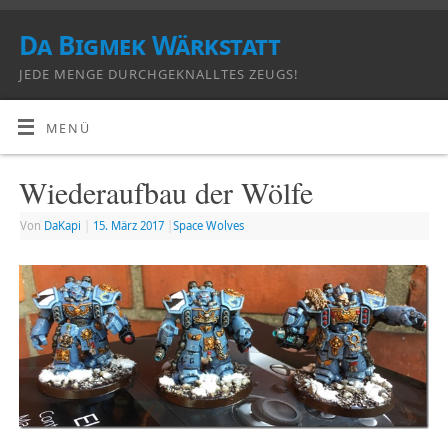
Da Bigmek Wärkstatt
JEDE MENGE DURCHGEKNALLTES ZEUGS!
MENÜ
Wiederaufbau der Wölfe
Von
DaKapi
|
15. März 2017
|
Space Wolves