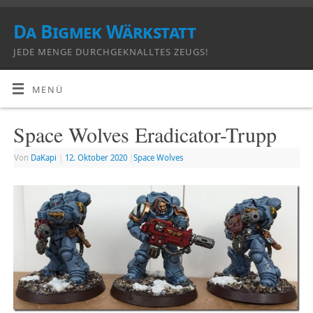
Da Bigmek Wärkstatt
JEDE MENGE DURCHGEKNALLTES ZEUGS!
MENÜ
Space Wolves Eradicator-Trupp
Von
DaKapi
|
12. Oktober 2020
|
Space Wolves