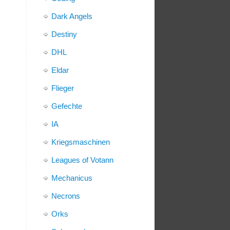
Dark Angels
Destiny
DHL
Eldar
Flieger
Gefechte
IA
Kriegsmaschinen
Leagues of Votann
Mechanicus
Necrons
Orks