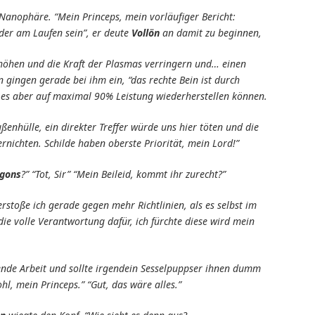
r Nanophäre. “Mein Princeps, mein vorläufiger Bericht:
der am Laufen sein”, er deute
Vollön
an
damit zu beginnen,
rhöhen und die Kraft der Plasmas verringern und… einen
gingen gerade bei ihm ein, “das rechte Bein ist durch
n es aber auf maximal 90% Leistung wiederherstellen können.
ßenhülle, ein direkter Treffer würde uns hier töten und die
rnichten. Schilde haben oberste Priorität, mein Lord!”
gons
?” “Tot, Sir” “Mein Beileid, kommt ihr zurecht?”
rstoße ich gerade gegen mehr Richtlinien, als es selbst im
e volle Verantwortung dafür, ich fürchte diese wird mein
ende Arbeit und sollte irgendein Sesselpuppser ihnen dumm
l, mein Princeps.” “Gut, das wäre alles.”