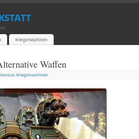
kstatt
GS!
m
Kriegsmaschinen
Alternative Waffen
itanicus
,
Kriegsmaschinen