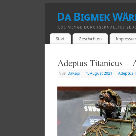
Da Bigmek Wär
JEDE MENGE DURCHGEKNALLTES ZEU
Start
Geschichten
Impressu
Adeptus Titanicus – 
Von
DaKapi
|
1. August 2021
|
Adeptus T