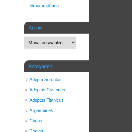
Graummähnen
Archiv
Kategorien
Adepta Sororitas
Adeptus Custodes
Adeptus Titanicus
Allgemeines
Chaos
Coding