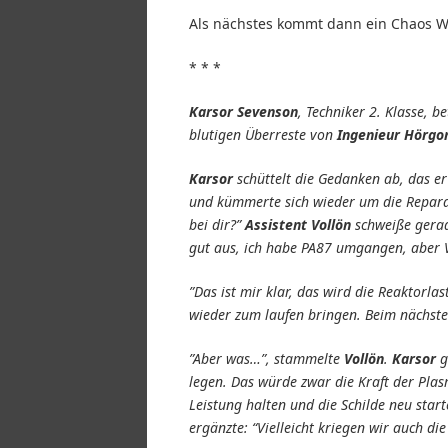
Als nächstes kommt dann ein Chaos Wa
* * *
Karsor Sevenson
, Techniker 2. Klasse, 
blutigen Überreste von
Ingenieur Hörgo
Karsor
schüttelt die Gedanken ab, das er
und kümmerte sich wieder um die Repara
bei dir?”
Assistent Vollön
schweiße gerad
gut aus, ich habe PA87 umgangen, aber 
”Das ist mir klar, das wird die Reaktorla
wieder zum laufen bringen. Beim nächsten 
”Aber was…”, stammelte
Vollön
.
Karsor
g
legen. Das würde zwar die Kraft der Plas
Leistung halten und die Schilde neu star
ergänzte: “Vielleicht kriegen wir auch di