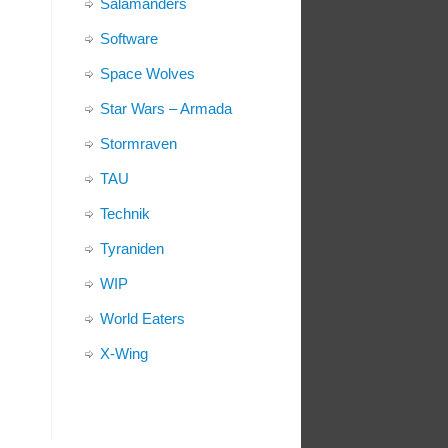
Salamanders
Software
Space Wolves
Star Wars – Armada
Stormraven
TAU
Technik
Tyraniden
WIP
World Eaters
X-Wing