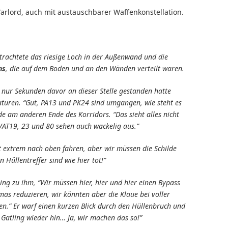
rlord, auch mit austauschbarer Waffenkonstellation.
betrachtete das riesige Loch in der Außenwand und die
ns
, die auf dem Boden und an den Wänden verteilt waren.
 nur Sekunden davor an dieser Stelle gestanden hatte
turen. “Gut, PA13 und PK24 sind umgangen, wie steht es
e am anderen Ende des Korridors. “Das sieht alles nicht
VAT19, 23 und 80 sehen auch wackelig aus.”
st extrem nach oben fahren, aber wir müssen die Schilde
Hüllentreffer sind wie hier tot!”
ing zu ihm, “Wir müssen hier, hier und hier einen Bypass
mas reduzieren, wir könnten aber die Klaue bei voller
ten.” Er warf einen kurzen Blick durch den Hüllenbruch und
e Gatling wieder hin… Ja, wir machen das so!”