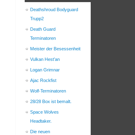
Deathshroud Bodyguard
Trupp2
Death Guard
Terminatoren
Meister der Besessenheit
Vulkan Hest’an
Logan Grimnar
Ajac Rockfist
Wolf-Terminatoren
28/28 Box ist bemalt.
Space Wolves
Headtaker.
Die neuen