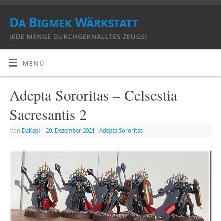
Da Bigmek Wärkstatt
JEDE MENGE DURCHGEKNALLTES ZEUGS!
MENÜ
Adepta Sororitas – Celsestia
Sacresantis 2
Von
DaKapi
|
20. Dezember 2021
|
Adepta Sororitas