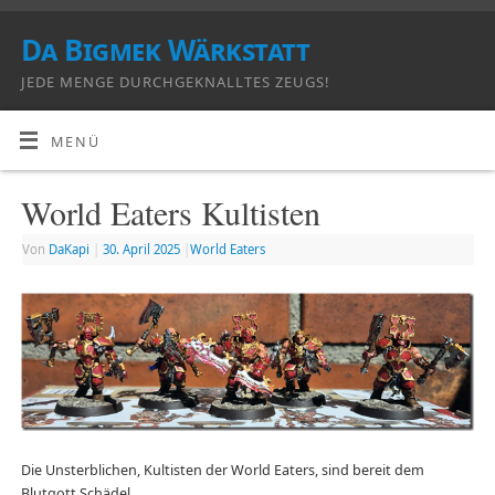
Da Bigmek Wärkstatt
JEDE MENGE DURCHGEKNALLTES ZEUGS!
MENÜ
World Eaters Kultisten
Von
DaKapi
|
30. April 2025
|
World Eaters
Die Unsterblichen, Kultisten der World Eaters, sind bereit dem
Blutgott Schädel