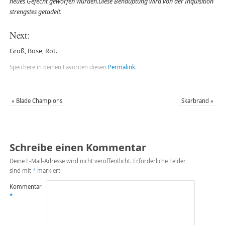
neues Gefecht geworfen würden.Diese Behauptung wird von der Inquisition
strengstes getadelt.
Next:
Groß, Böse, Rot.
Speichere in deinen Favoriten diesen
Permalink
.
«
Blade Champions
Skarbrand
»
Schreibe einen Kommentar
Deine E-Mail-Adresse wird nicht veröffentlicht.
Erforderliche Felder
sind mit
*
markiert
Kommentar
*