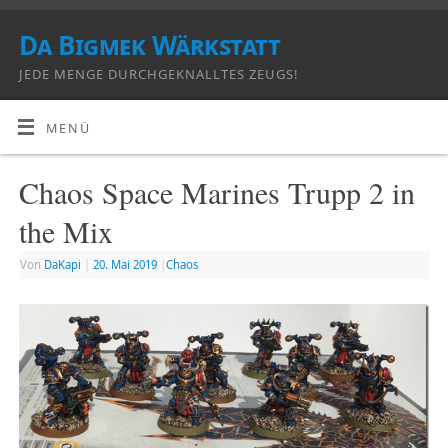
Da Bigmek Wärkstatt
JEDE MENGE DURCHGEKNALLTES ZEUGS!
MENÜ
Chaos Space Marines Trupp 2 in
the Mix
Von
DaKapi
|
20. Mai 2019
|
Chaos