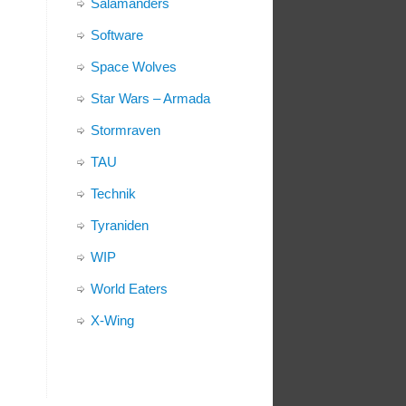
Salamanders
Software
Space Wolves
Star Wars – Armada
Stormraven
TAU
Technik
Tyraniden
WIP
World Eaters
X-Wing