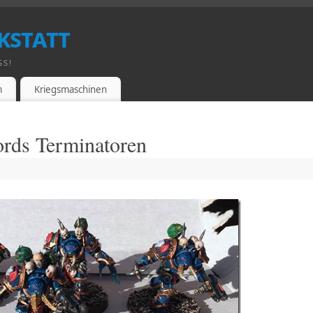
kstatt
GS!
m
Kriegsmaschinen
ords Terminatoren