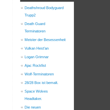
Deathshroud Bodyguard
Trupp2
Death Guard
Terminatoren
Meister der Besessenheit
Vulkan Hest’an
Logan Grimnar
Ajac Rockfist
Wolf-Terminatoren
28/28 Box ist bemalt.
Space Wolves
Headtaker.
Die neuen