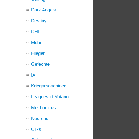
Dark Angels
Destiny
DHL
Eldar
Flieger
Gefechte
IA
Kriegsmaschinen
Leagues of Votann
Mechanicus
Necrons
Orks