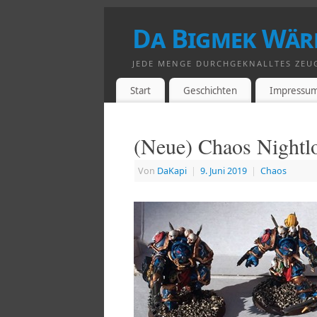
Da Bigmek Wär
JEDE MENGE DURCHGEKNALLTES ZEU
Start
Geschichten
Impressu
(Neue) Chaos Nightl
Von
DaKapi
|
9. Juni 2019
|
Chaos