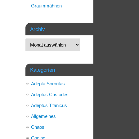
Graummähnen
Archiv
Kategorien
Adepta Sororitas
Adeptus Custodes
Adeptus Titanicus
Allgemeines
Chaos
Coding