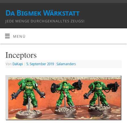
Da Bigmek Wärkstatt
JEDE MENGE DURCHGEKNALLTES ZEUGS!
MENÜ
Inceptors
Von
DaKapi
|
5. September 2019
|
Salamanders