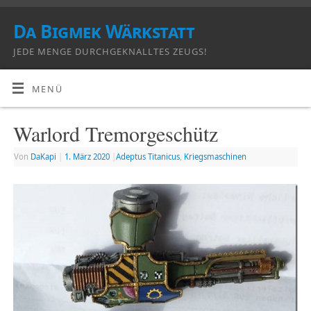
Da Bigmek Wärkstatt
JEDE MENGE DURCHGEKNALLTES ZEUGS!
MENÜ
Warlord Tremorgeschütz
Von
DaKapi
|
1. März 2020
|
Adeptus Titanicus
,
Kriegsmaschinen