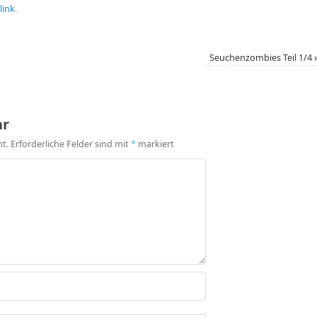
link
.
Seuchenzombies Teil 1/4
ar
ht.
Erforderliche Felder sind mit
*
markiert