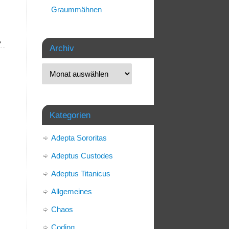
Graummähnen
»
Archiv
Kategorien
Adepta Sororitas
Adeptus Custodes
Adeptus Titanicus
Allgemeines
Chaos
Coding