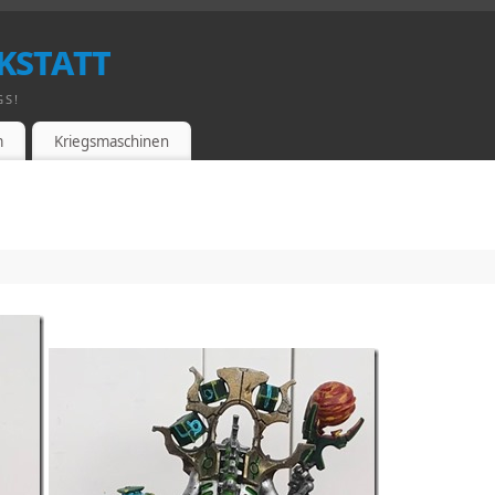
kstatt
GS!
m
Kriegsmaschinen