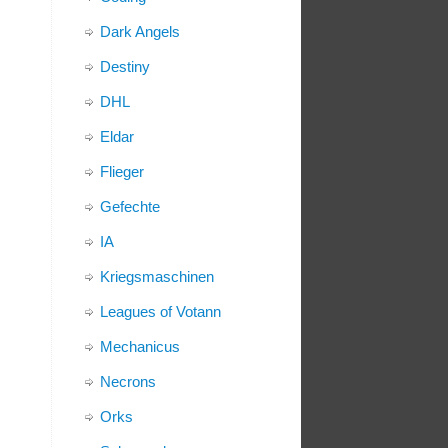
Dark Angels
Destiny
DHL
Eldar
Flieger
Gefechte
IA
Kriegsmaschinen
Leagues of Votann
Mechanicus
Necrons
Orks