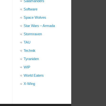
Salamanders
Software
Space Wolves
Star Wars – Armada
Stormraven
TAU
Technik
Tyraniden
WIP
World Eaters
X-Wing