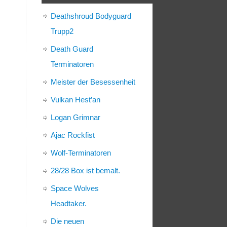
Deathshroud Bodyguard
Trupp2
Death Guard
Terminatoren
Meister der Besessenheit
Vulkan Hest’an
Logan Grimnar
Ajac Rockfist
Wolf-Terminatoren
28/28 Box ist bemalt.
Space Wolves
Headtaker.
Die neuen