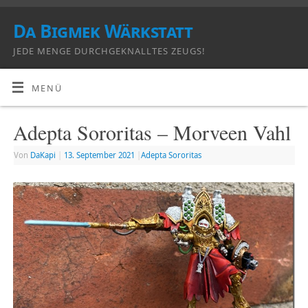
Da Bigmek Wärkstatt
JEDE MENGE DURCHGEKNALLTES ZEUGS!
MENÜ
Adepta Sororitas – Morveen Vahl
Von
DaKapi
|
13. September 2021
|
Adepta Sororitas