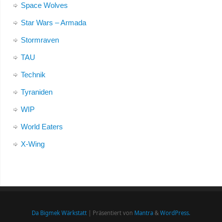
Space Wolves
Star Wars – Armada
Stormraven
TAU
Technik
Tyraniden
WIP
World Eaters
X-Wing
Da Bigmek Wärkstatt
| Präsentiert von
Mantra
&
WordPress.