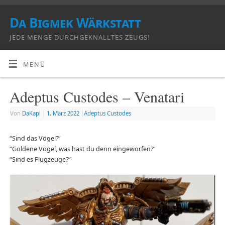
Da Bigmek Wärkstatt
JEDE MENGE DURCHGEKNALLTES ZEUGS!
MENÜ
Adeptus Custodes – Venatari
Von
DaKapi
|
1. März 2022
|
Adeptus Custodes
“Sind das Vögel?”
“Goldene Vögel, was hast du denn eingeworfen?”
“Sind es Flugzeuge?”