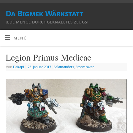
Da Bigmek Wärkstatt
JEDE MENGE DURCHGEKNALLTES ZEUGS!
MENÜ
Legion Primus Medicae
Von
DaKapi
|
25. Januar 2017
|
Salamanders
,
Stormraven