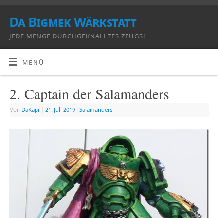
Da Bigmek Wärkstatt
JEDE MENGE DURCHGEKNALLTES ZEUGS!
MENÜ
2. Captain der Salamanders
Von
DaKapi
|
21. Juli 2019
|
Salamanders