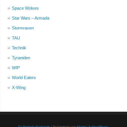
Space Wolves
Star Wars – Armada
Stormraven
TAU
Technik
Tyraniden
WIP
World Eaters
X-Wing
Da Bigmek Wärkstatt
| Präsentiert von
Mantra
&
WordPress.