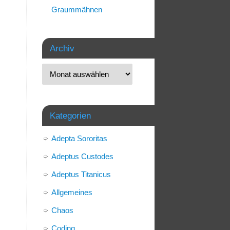
Graummähnen
Archiv
Kategorien
Adepta Sororitas
Adeptus Custodes
Adeptus Titanicus
Allgemeines
Chaos
Coding