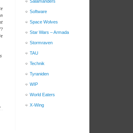
Salamanders
te
Software
en
ht
Space Wolves
”?
Star Wars – Armada
ie
Stormraven
TAU
s
Technik
Tyraniden
WIP
World Eaters
X-Wing
»