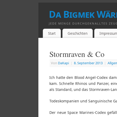
Da Bigmek Wär
JEDE MENGE DURCHGEKNALLTES ZEU
Start
Geschichten
Impressu
Stormraven & Co
Von
DaKapi
|
8. September 2013
|
Allge
Ich hatte den Blood Angel-Codex dam
kam. Schnelle Rhinos und Panzer, ei
als Standard, und das Stormraven-Lan
Todeskompanien und Sanguinische Gar
Der neue Space Marines-Codex gefäll