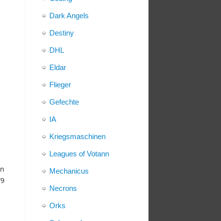
Dark Angels
Destiny
DHL
Eldar
Flieger
Gefechte
IA
Kriegsmaschinen
Leagues of Votann
en
Mechanicus
/9
Necrons
Orks