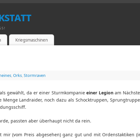
kstatt
GS!
m
Kriegsmaschinen
meines
,
Orks
,
Stormraven
als gewählt, da er einer Sturmkompanie
einer Legion
am Nächst
ne Menge Landraider, noch dazu als Schocktruppen, Sprungtrupp
dungsschiff.
de, passten aber überhaupt nicht da rein.
t mir (vom Preis abgesehen) ganz gut und mit Ordenstaktiken (