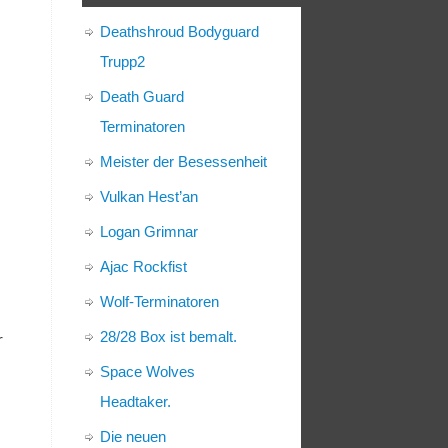
Deathshroud Bodyguard
Trupp2
Death Guard
Terminatoren
Meister der Besessenheit
Vulkan Hest’an
Logan Grimnar
Ajac Rockfist
Wolf-Terminatoren
28/28 Box ist bemalt.
r
Space Wolves
Headtaker.
Die neuen