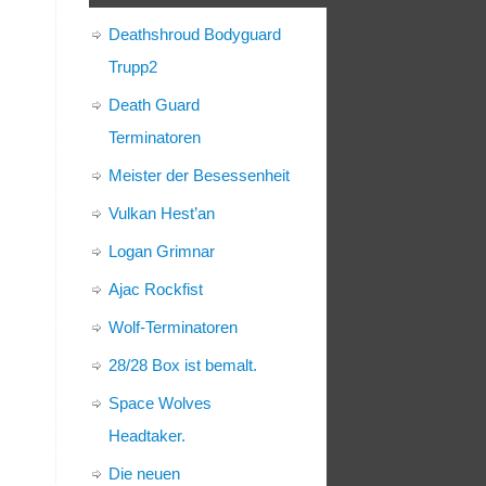
Deathshroud Bodyguard
Trupp2
Death Guard
Terminatoren
Meister der Besessenheit
Vulkan Hest’an
Logan Grimnar
Ajac Rockfist
Wolf-Terminatoren
28/28 Box ist bemalt.
Space Wolves
Headtaker.
Die neuen