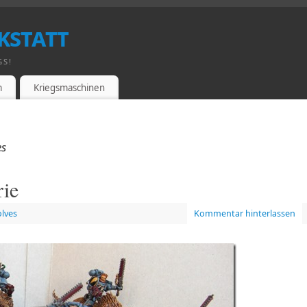
kstatt
GS!
m
Kriegsmaschinen
es
rie
lves
Kommentar hinterlassen