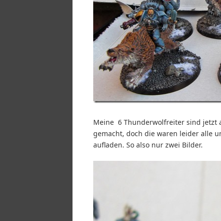
Meine 6 Thunderwolfreiter sind jetzt 
gemacht, doch die waren leider alle u
aufladen. So also nur zwei Bilder.