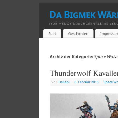
Da Bigmek Wär
JEDE MENGE DURCHGEKNALLTES ZEU
Start
Geschichten
Impressu
Space Wolv
Archiv der Kategorie:
Thunderwolf Kavalle
Von
DaKapi
|
6. Februar 2015
|
Space Wo