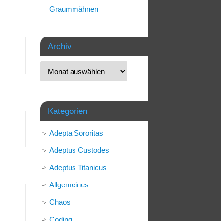
Graummähnen
Archiv
Kategorien
Adepta Sororitas
Adeptus Custodes
Adeptus Titanicus
Allgemeines
Chaos
Coding