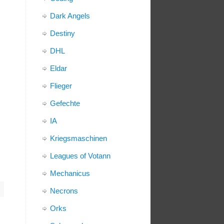
Dark Angels
Destiny
DHL
Eldar
Flieger
Gefechte
IA
Kriegsmaschinen
Leagues of Votann
Mechanicus
Necrons
Orks