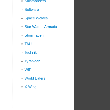
Salamanders
Software
Space Wolves
Star Wars – Armada
Stormraven
TAU
Technik
Tyraniden
WIP
World Eaters
X-Wing