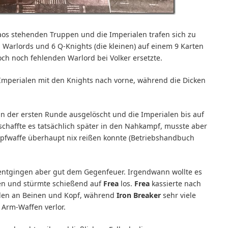
haos stehenden Truppen und die Imperialen trafen sich zu
 Warlords und 6 Q-Knights (die kleinen) auf einem 9 Karten
och noch fehlenden Warlord bei Volker ersetzte.
 Imperialen mit den Knights nach vorne, während die Dicken
in der ersten Runde ausgelöscht und die Imperialen bis auf
schaffte es tatsächlich später in den Nahkampf, musste aber
ampfwaffe überhaupt nix reißen konnte (Betriebshandbuch
, entgingen aber gut dem Gegenfeuer. Irgendwann wollte es
sen und stürmte schießend auf
Frea
los.
Frea
kassierte nach
häden an Beinen und Kopf, während
Iron Breaker
sehr viele
 Arm-Waffen verlor.