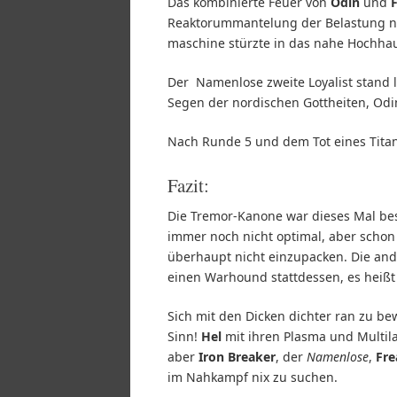
Das kombinierte Feuer von
Odin
und
Reaktorummantelung der Belastung nic
maschine stürzte in das nahe Hochhau
Der Namenlose zweite Loyalist stand l
Segen der nordischen Gottheiten, Odi
Nach Runde 5 und dem Tot eines Titan
Fazit:
Die Tremor-Kanone war dieses Mal bess
immer noch nicht optimal, aber scho
überhaupt nicht einzupacken. Die and
einen Warhound stattdessen, es heißt 
Sich mit den Dicken dichter ran zu b
Sinn!
Hel
mit ihren Plasma und Multilas
aber
Iron Breaker
, der
Namenlose
,
Fre
im Nahkampf nix zu suchen.