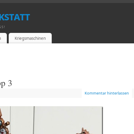
kstatt
GS!
m
Kriegsmaschinen
pp 3
Kommentar hinterlassen