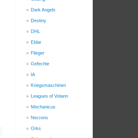
Dark Angels
Destiny
DHL
Eldar
Flieger
Gefechte
IA
Kriegsmaschinen
Leagues of Votann
Mechanicus
Necrons
Orks