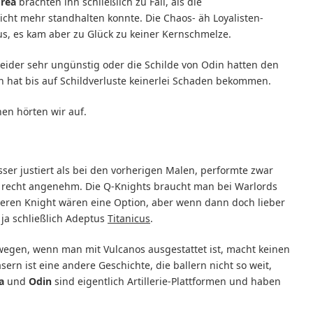
Frea
brachten ihn schließlich zu Fall, als die
ht mehr standhalten konnte. Die Chaos- äh Loyalisten-
s, es kam aber zu Glück zu keiner Kernschmelze.
eider sehr ungünstig oder die Schilde von Odin hatten den
n hat bis auf Schildverluste keinerlei Schaden bekommen.
en hörten wir auf.
er justiert als bei den vorherigen Malen, performte zwar
n recht angenehm. Die Q-Knights braucht man bei Warlords
eren Knight wären eine Option, aber wenn dann doch lieber
ja schließlich Adeptus
Titanicus
.
ewegen, wenn man mit Vulcanos ausgestattet ist, macht keinen
ern ist eine andere Geschichte, die ballern nicht so weit,
a
und
Odin
sind eigentlich Artillerie-Plattformen und haben