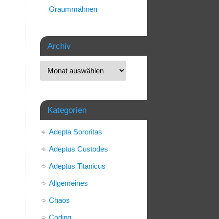
Graummähnen
Archiv
Kategorien
Adepta Sororitas
Adeptus Custodes
Adeptus Titanicus
Allgemeines
Chaos
Coding