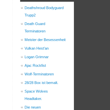
Deathshroud Bodyguard
Trupp2
Death Guard
Terminatoren
Meister der Besessenheit
Vulkan Hest’an
Logan Grimnar
Ajac Rockfist
Wolf-Terminatoren
28/28 Box ist bemalt.
Space Wolves
Headtaker.
Die neuen