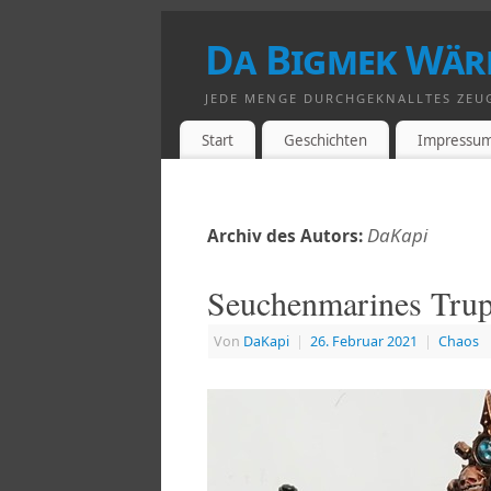
Da Bigmek Wär
JEDE MENGE DURCHGEKNALLTES ZEU
Start
Geschichten
Impressu
DaKapi
Archiv des Autors:
Seuchenmarines Tru
Von
DaKapi
|
26. Februar 2021
|
Chaos