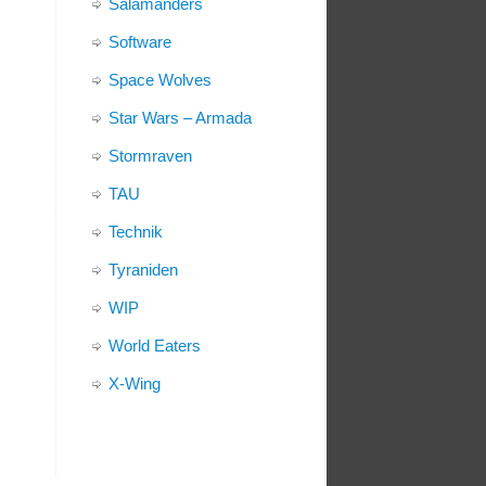
Salamanders
Software
Space Wolves
Star Wars – Armada
Stormraven
TAU
Technik
Tyraniden
WIP
World Eaters
X-Wing