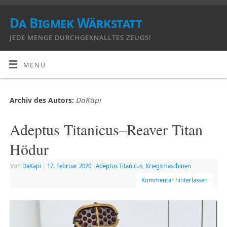
Da Bigmek Wärkstatt
JEDE MENGE DURCHGEKNALLTES ZEUGS!
MENÜ
DaKapi
Archiv des Autors:
Adeptus Titanicus–Reaver Titan
Hödur
Von
DaKapi
|
17. Februar 2020
|
Adeptus Titanicus
,
Kriegsmaschinen
Kommentar hinterlassen