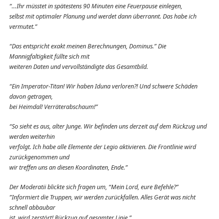
“…Ihr müsstet in spätestens 90 Minuten eine Feuerpause einlegen,
selbst mit optimaler Planung und werdet dann überrannt. Das habe ich
vermutet.”
“Das entspricht exakt meinen Berechnungen, Dominus.” Die
Mannigfaltigkeit füllte sich mit
weiteren Daten und vervollständigte das Gesamtbild.
“Ein Imperator-Titan! Wir haben Iduna verloren?! Und schwere Schäden
davon getragen,
bei Heimdal! Verräterabschaum!”
“So sieht es aus, alter Junge. Wir befinden uns derzeit auf dem Rückzug und
werden weiterhin
verfolgt. Ich habe alle Elemente der Legio aktivieren. Die Frontlinie wird
zurückgenommen und
wir treffen uns an diesen Koordinaten, Ende.”
Der Moderatii blickte sich fragen um, “Mein Lord, eure Befehle?”
”Informiert die Truppen, wir werden zurückfallen. Alles Gerät was nicht
schnell abbaubar
ist, wird zerstört! Rückzug auf gesamter Linie.”