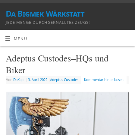
Da Bigmek Wärkstatt
JEDE MENGE DURCHGEKNALLTES ZEUGS!
MENÜ
Adeptus Custodes–HQs und
Biker
Von
DaKapi
|
3. April 2022
|
Adeptus Custodes
Kommentar hinterlassen